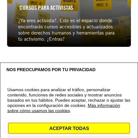
CURSOS PARA ACTIVISTAS
¿Ya eres activista?. Este es el espacio donde
encontrarás cursos accesibles y actualizados
sobre derechos humanos y herramientas para
tu activismo. ¿Entras?
Blocs de contingut principal
NOS PREOCUPAMOS POR TU PRIVACIDAD
Usamos cookies para analizar el tráfico, personalizar
contenido, funciones de redes sociales y mostrar anuncios
basados en tus hábitos. Puedes aceptar, rechazar o ajustar las
opciones en la configuración de cookies.
Más información
sobre cómo usamos las cookies
.
Contacto
Política de privacidad
Política de
cookies
Aviso Legal
Canal Ético
ACEPTAR TODAS
© 2024 Amnistía Internacional España