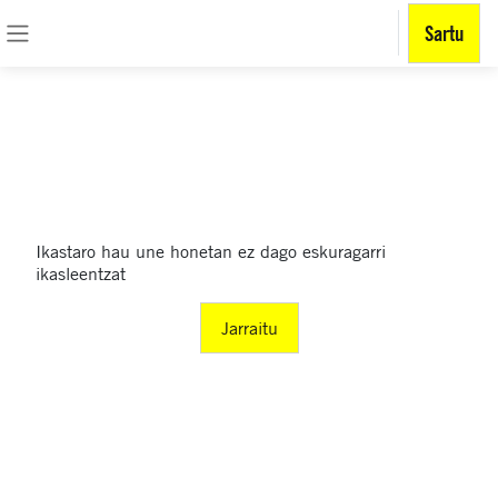
BORRAR COOKIE DE CONSENTIMIENTO
Sartu
Joan eduki nagusira zuzenean
Alboko panela
Ikastaro hau une honetan ez dago eskuragarri
ikasleentzat
Jarraitu