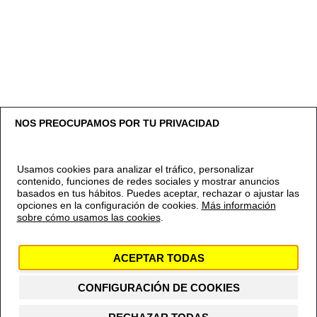
NOS PREOCUPAMOS POR TU PRIVACIDAD
Usamos cookies para analizar el tráfico, personalizar
contenido, funciones de redes sociales y mostrar anuncios
basados en tus hábitos. Puedes aceptar, rechazar o ajustar las
opciones en la configuración de cookies.
Más información
sobre cómo usamos las cookies
.
Contacto
Política de privacidad
Política de
cookies
Aviso Legal
Canal Ético
ACEPTAR TODAS
© 2024 Amnistía Internacional España
CONFIGURACIÓN DE COOKIES