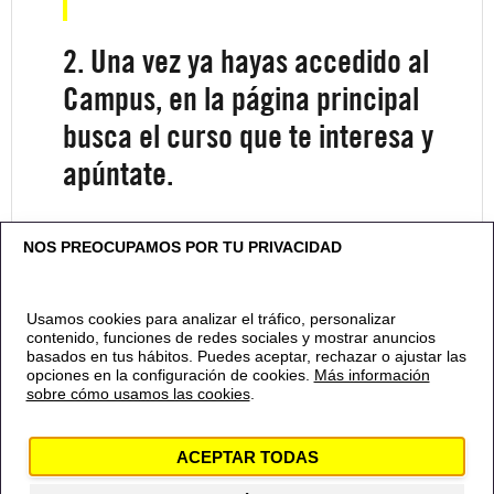
2. Una vez ya hayas accedido al
Campus, en la página principal
busca el curso que te interesa y
apúntate.
NOS PREOCUPAMOS POR TU PRIVACIDAD
Usamos cookies para analizar el tráfico, personalizar
contenido, funciones de redes sociales y mostrar anuncios
basados en tus hábitos. Puedes aceptar, rechazar o ajustar las
opciones en la configuración de cookies.
Más información
sobre cómo usamos las cookies
.
Contacto
Política de privacidad
Política de
cookies
Aviso Legal
Canal Ético
ACEPTAR TODAS
© 2024 Amnistía Internacional España