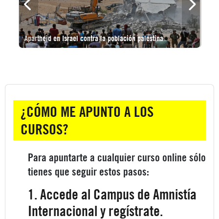
Nombre del curso
Apartheid en Israel contra la población palestina
Categoría del curso
Salta ¿Cómo me apunto a los cursos?
¿CÓMO ME APUNTO A LOS
CURSOS?
Para apuntarte a cualquier curso online sólo
tienes que seguir estos pasos:
1. Accede al Campus de Amnistía
Internacional y regístrate.