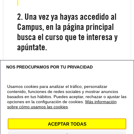
2. Una vez ya hayas accedido al
Campus, en la página principal
busca el curso que te interesa y
apúntate.
NOS PREOCUPAMOS POR TU PRIVACIDAD
Usamos cookies para analizar el tráfico, personalizar
contenido, funciones de redes sociales y mostrar anuncios
basados en tus hábitos. Puedes aceptar, rechazar o ajustar las
opciones en la configuración de cookies.
Más información
sobre cómo usamos las cookies
.
Contacto
Política de privacidad
Política de
cookies
Aviso Legal
Canal Ético
ACEPTAR TODAS
© 2024 Amnistía Internacional España