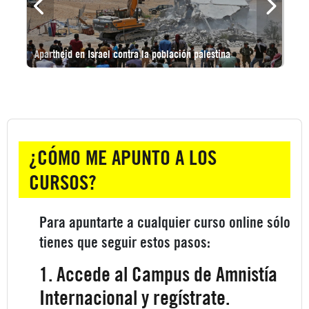
Nome do curso
Apartheid en Israel contra la población palestina
Categoría de cursos
Omitir ¿Cómo me apunto a los cursos?
¿CÓMO ME APUNTO A LOS
CURSOS?
Para apuntarte a cualquier curso online sólo
tienes que seguir estos pasos:
1. Accede al Campus de Amnistía
Internacional y regístrate.