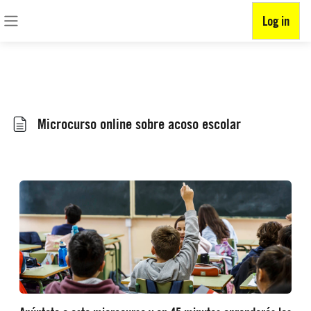
BORRAR COOKIE DE CONSENTIMIENTO
Log in
Skip to main content
Side panel
Microcurso online sobre acoso escolar
Completion requirements