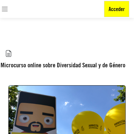
BORRAR COOKIE DE CONSENTIMIENTO
Acceder
Ir ao contido principal
Panel lateral
Microcurso online sobre Diversidad Sexual y de Género
Requisitos do completado