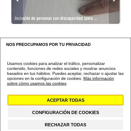
Course name
Inclusión de personas con discapacidad (para ...
Course category
NOS PREOCUPAMOS POR TU PRIVACIDAD
Usamos cookies para analizar el tráfico, personalizar
contenido, funciones de redes sociales y mostrar anuncios
basados en tus hábitos. Puedes aceptar, rechazar o ajustar las
opciones en la configuración de cookies.
Más información
sobre cómo usamos las cookies
.
Contacto
Política de privacidad
Política de
cookies
Aviso Legal
Canal Ético
ACEPTAR TODAS
© 2024 Amnistía Internacional España
CONFIGURACIÓN DE COOKIES
RECHAZAR TODAS