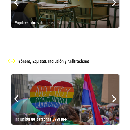
Course name
Pupitres libres de acoso escolar
Course category
Skip Género, Equidad, Inclusión y Antirracismo
Género, Equidad, Inclusión y Antirracismo
Inclusión de personas LGBTIQ+
A
Course name
Inclusión de personas LGBTIQ+
Course category